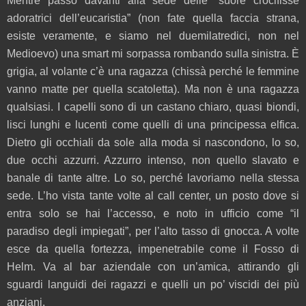
Mentre passo davanti alla sede delle “suore crocifisse
adoratrici dell’eucaristia” (non fate quella faccia strana,
esiste veramente, e siamo nel duemilatredici, non nel
Medioevo) una smart mi sorpassa rombando sulla sinistra. È
grigia, al volante c’è una ragazza (chissà perché le femmine
vanno matte per quella scatoletta). Ma non è una ragazza
qualsiasi. I capelli sono di un castano chiaro, quasi biondi,
lisci lunghi e lucenti come quelli di una principessa elfica.
Dietro gli occhiali da sole alla moda si nascondono, lo so,
due occhi azzurri. Azzurro intenso, non quello slavato e
banale di tante altre. Lo so, perché lavoriamo nella stessa
sede. L’ho vista tante volte al call center, un posto dove si
entra solo se hai l’accesso, e noto in ufficio come “il
paradiso degli impiegati”, per l’alto tasso di gnocca. A volte
esce da quella fortezza, impenetrabile come il Fosso di
Helm. Va al bar aziendale con un’amica, attirando gli
sguardi languidi dei ragazzi e quelli un po’ viscidi dei più
anziani.