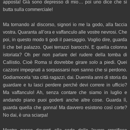
apposta! Già sono depresso di mio… poi uno dice che si
butta sulla commerciale!
Ma tornando al discorso, signori io me la godo, alla faccia
vostra. Quaranta all’ora e vaffanculo alle vostre nevrosi. Che
poi, in questo modo ti godi il paesaggio. Voglio dire, guarda
lì che bel palazzo. Quei terrazzi barocchi. E quella colonna
istoriata? Oh per non parlare del rudere della tomba di
Callistio. Cioè Roma si dovrebbe girare
solo
a piedi. Quei
cazzoni impegnati a sorpassarsi non sanno che si perdono.
Godiamocela ‘sta città ragazzi, dai. Duemila anni di storia da
guardare e tu lasci perdere perché devi correre in ufficio?
Ma vaffanculo! Ah, senza contare che siamo in luglio e
andando piano puoi goderti anche altre cose. Guarda lì,
guarda quella che gonna! Ma davvero esistono così corte?
No dai, è una sciarpa!