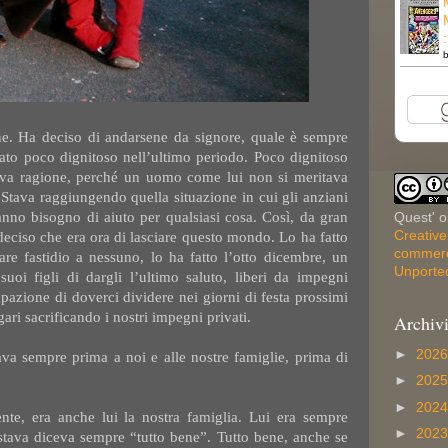
e. Ha deciso di andarsene da signore, quale è sempre
ato poco dignitoso nell’ultimo periodo. Poco dignitoso
eva ragione, perché un uomo come lui non si meritava
Stava raggiungendo quella situazione in cui gli anziani
anno bisogno di aiuto per qualsiasi cosa. Così, da gran
Quest' o
Creativ
deciso che era ora di lasciare questo mondo. Lo ha fatto
commerci
are fastidio a nessuno, lo ha fatto l’otto dicembre, un
Unporte
uoi figli di dargli l’ultimo saluto, liberi da impegni
upazione di doverci dividere nei giorni di festa prossimi
ari sacrificando i nostri impegni privati.
Archiv
►
202
va sempre prima a noi e alle nostre famiglie, prima di
►
202
►
202
te, era anche lui la nostra famiglia. Lui era sempre
►
202
 stava diceva sempre “tutto bene”. Tutto bene, anche se