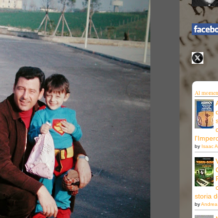
Al moment
l'Imper
by
Isaac 
storia 
by
Andrea