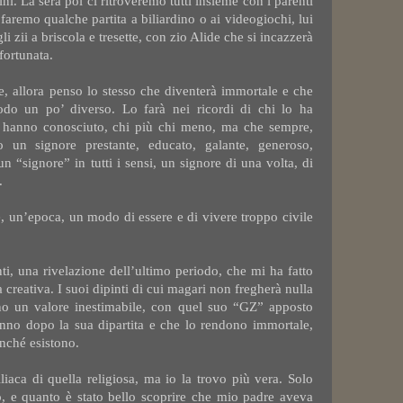
ni. La sera poi ci ritroveremo tutti insieme con i parenti
faremo qualche partita a biliardino o ai videogiochi, lui
li zii a briscola e tresette, con zio Alide che si incazzerà
ortunata.
, allora penso lo stesso che diventerà immortale e che
o un po’ diverso. Lo farà nei ricordi di chi lo ha
 lo hanno conosciuto, chi più chi meno, ma che sempre,
 un signore prestante, educato, galante, generoso,
un “signore” in tutti i sensi, un signore di una volta, di
.
, un’epoca, un modo di essere e di vivere troppo civile
ti, una rivelazione dell’ultimo periodo, che mi ha fatto
 creativa. I suoi dipinti di cui magari non fregherà nulla
no un valore inestimabile, con quel suo “GZ” apposto
anno dopo la sua dipartita e che lo rendono immortale,
inché esistono.
iaca di quella religiosa, ma io la trovo più vera. Solo
o, e quanto è stato bello scoprire che mio padre aveva