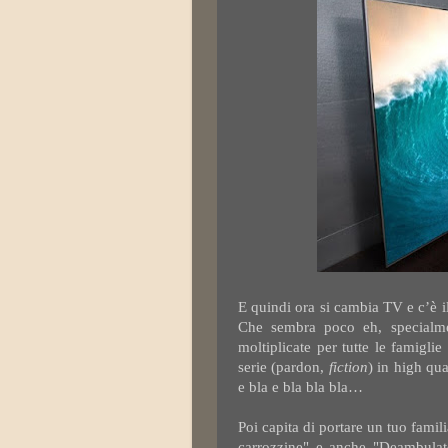
E quindi ora si cambia TV e c’è il 
Che sembra poco eh, specialm
moltiplicate per tutte le famigli
serie (pardon,
fiction
) in high qu
e bla e bla bla bla…
Poi capita di portare un tuo famil
carrozzine" e anche "Deambulat