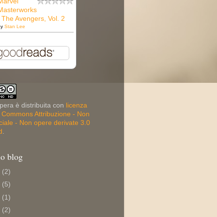
Marvel
Masterworks
: The Avengers, Vol. 2
by
Stan Lee
pera è distribuita con
licenza
e Commons Attribuzione - Non
ale - Non opere derivate 3.0
d
.
io blog
6
(2)
5
(5)
4
(1)
3
(2)