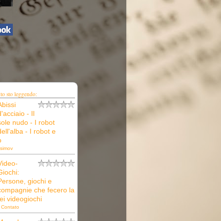
o sto leggendo:
Abissi
d'acciaio - Il
sole nudo - I robot
dell'alba - I robot e
o
Asimov
Video-
Giochi:
Persone, giochi e
compagnie che fecero la
dei videogiochi
 Contato