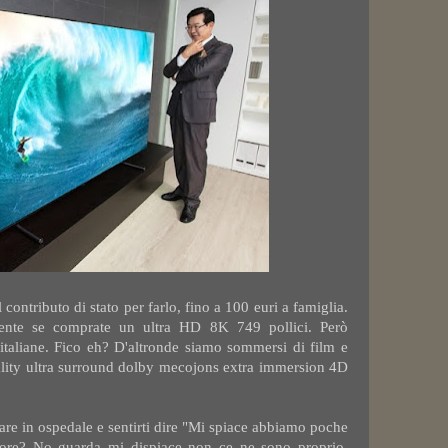
contributo di stato per farlo, fino a 100 euri a famiglia.
ente se comprate un ultra HD 8K 749 pollici. Però
e italiane. Fico eh? D'altronde siamo sommersi di film e
ality ultra surround dolby mecojons extra immersion 4D
iare in ospedale e sentirti dire "Mi spiace abbiamo poche
ore? No guarda mi dispiace non ce ne sono proprio,