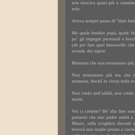
non riusciva quasi più a cammin
solo.
Aveva sempre paura di “dare fast
Ma quale fastidio papà, quale fas
po’ gli impegni personali e bers
(ah per fare quel limoncello che 
società, dei nipoti.
Momenti che non torneranno più.
Non torneranno più ma che du
memoria, finché
tu
vivrai nella n
Non credo nell’aldilà, non credo 
morte.
Voi ci credete? Be' alla fine sono
penserei che mio padre andrà a f
Mauro, sulla scogliera davanti a
troverà mia madre pronta a cucina