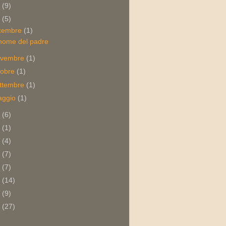
2
(9)
1
(5)
cembre
(1)
 nome del padre
ovembre
(1)
tobre
(1)
ttembre
(1)
aggio
(1)
0
(6)
9
(1)
8
(4)
7
(7)
6
(7)
5
(14)
4
(9)
3
(27)