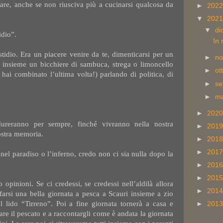
are, anche se non riusciva più a cucinarsi qualcosa da
►
202
▼
202
▼
di
idio”.
In
tidio. Era un piacere venire da te, dimenticarsi per un
►
n
i insieme un bicchiere di sambuca, strega o limoncello
►
ot
hai combinato l’ultima volta!) parlando di politica, di
►
se
►
m
►
202
reranno per sempre, finché vivranno nella nostra
►
201
ostra memoria.
►
201
►
201
nel paradiso o l’inferno, credo non ci sia nulla dopo la
►
201
►
201
 opinioni. Se ci credessi, se credessi nell’aldilà allora
►
201
arsi una bella giornata a pesca a Scauri insieme a zio
l lido “Tirreno”. Poi a fine giornata tornerà a casa e
►
201
re il pescato e a raccontargli come è andata la giornata