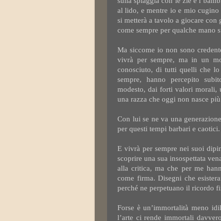
sulla spiaggia con le zie e i bambi
al lido, e mentre io e mio cugino 
si metterà a tavolo a giocare con g
come sempre per qualche mano sf
Ma siccome io non sono credente
vivrà per sempre, ma in un mod
conosciuto, di tutti quelli che
sempre, hanno percepito subito
modesto, dai forti valori morali, 
una razza che oggi non nasce più
Con lui se ne va una generazione
per questi tempi barbari e caotici.
E vivrà per sempre nei suoi dipin
scoprire una sua insospettata vena
alla critica, ma che per me han
come firma. Disegni che esister
perché ne perpetuano il ricordo f
Forse è un’immortalità meno idill
l’arte ci rende immortali davver