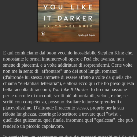
E qui cominciamo dal buon vecchio inossidabile Stephen King che,
nonostante le ormai innumerevoli opere e l'età che avanza, non
smette di piacermi, e a volte addirittura di sorprendermi. Certe volte
non me la sento di "affrontare" uno dei suoi lunghi romanzi
(d'altronde lui stesso ammette di essere affetto a volte da quella che
chiama "elefantiasi letteraria"), e allora ecco qui che ho preso questa
bella raccolta di racconti,
You Like It Darker
. Io ho una passione
per le raccolte di racconti, scritti più abbordabili, veloci, e che, se
scritti con competenza, possono risultare letture sorprendenti e
piacevolissime. D'altronde il racconto stesso, proprio per la sua
ridotta lunghezza, costringe lo scrittore a trovare quel "twist",
quell'idea guizzante, quel finale, insomma quel "qualcosa", che può
renderlo un piccolo capolavoro.