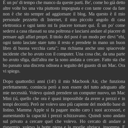
È un po' di tempo che manco da queste parti. Be', come ho già detto
altre volte ho una vita piuttosto impegnata e con tante cose da fare
non è che sto sempre ad aggiornare il blog. Ma questo è il mio
personale pezzetto di Internet, il mio piccolo angolo di casa
elettronica e ogni tanto mi fa piacere tornare qui. È un po' come
sedersi a casa rilassati su una poltrona e lasciarsi andare al piacere di
pensare agli affari propri. Il titolo del post è un modo per dirvi "ehi,
ogni tanto lasciate stare tutto il resto e prendete in mano un buon
libro di buona vecchia carta"; ma richiama anche uno spiacevole
incidente che ho avuto con il computer. Una cosa che, da una parte
ho avuto sfiga, dall'altra me la sono andata a cercare. Fatto sta che
ho passato una discreta odissea a seguito del guasto di un Mac. Ora
vi spiego.
Dopo quattordici anni (14!) il mio Macbook Air, che funziona
perfettamente, comincia però a non essere del tutto adeguato alle
mie necessità. Volevo quindi prendere un computer nuovo, un Mac
Mini (sì, quello che ora è quasi impossibile da avere a prezzi e in
tempi decenti). Però ne volevo uno più capiente del modello base di
listino.
Mamma Apple si fa pagare molto caro i suoi accessori, e
aumentando la capacità i prezzi schizzavano. Quindi sono andato
sul privato a cercare quel che volevo.
Ho cercato di andare a
risparmio, volevo la botte piena e la moglie ubriaca, insomma. E