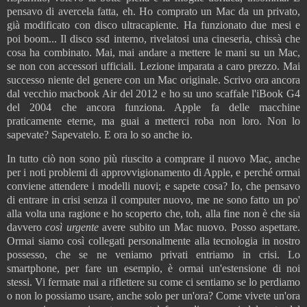
pensavo di avercela fatta, eh.
Ho comprato un Mac da un privato,
già modificato con disco ultracapiente
. Ha funzionato due mesi e
poi boom... Il disco ssd interno, rivelatosi una cineseria, chissà che
cosa ha combinato.
Mai, mai andare a mettere le mani su un Mac,
se non con accessori ufficiali.
Lezione imparata a caro prezzo. Mai
successo niente del genere con un Mac originale. Scrivo ora ancora
dal vecchio macbook Air del 2012 e ho su uno scaffale l'iBook G4
del 2004 che ancora funziona. Apple fa delle macchine
praticamente eterne, ma guai a metterci roba non loro. Non lo
sapevate? Sapevatelo. E ora lo so anche io.
In tutto ciò non sono più riuscito a comprare il nuovo Mac, anche
per i noti problemi di approvvigionamento di Apple, e perché ormai
conviene attendere i modelli nuovi; e sapete cosa? Io, che pensavo
di entrare in crisi senza il computer nuovo, me ne sono fatto un po'
alla volta una ragione e ho scoperto che, toh, alla fine non è che sia
davvero
così urgente
avere subito un Mac nuovo. Posso aspettare.
Ormai siamo così collegati personalmente alla tecnologia in nostro
possesso, che se ne veniamo privati entriamo in crisi. Lo
smartphone, per fare un esempio, è ormai un'estensione di noi
stessi. Vi fermate mai a riflettere su come ci sentiamo se lo perdiamo
o non lo possiamo usare, anche solo per un'ora? Come vivete un'ora