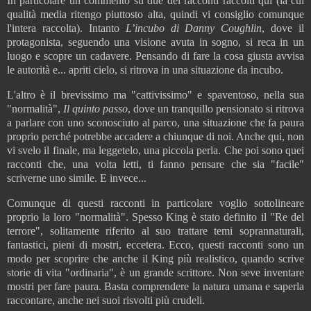
In particolare un commento su due dei racconti raccolti qui (la cui
qualità media ritengo piuttosto alta, quindi vi consiglio comunque
l'intera raccolta). Intanto
L’incubo di Danny Coughlin
, dove il
protagonista, seguendo una visione avuta in sogno, si reca in un
luogo e scopre un cadavere. Pensando di fare la cosa giusta avvisa
le autorità e... apriti cielo, si ritrova in una situazione da incubo.
L'altro è il brevissimo ma "cattivissimo" e spaventoso, nella sua
"normalità",
Il quinto passo
, dove un tranquillo pensionato si ritrova
a parlare con uno sconosciuto al parco, una situazione che fa paura
proprio perché potrebbe accadere a chiunque di noi. Anche qui, non
vi svelo il finale, ma leggetelo, una piccola perla. Che poi sono quei
racconti che, una volta letti, ti fanno pensare che sia "facile"
scriverne uno simile. E invece...
Comunque di questi racconti in particolare voglio sottolineare
proprio la loro "normalità". Spesso King è stato definito il "Re del
terrore", solitamente riferito al suo trattare temi soprannaturali,
fantastici, pieni di mostri, eccetera. Ecco, questi racconti sono un
modo per scoprire che anche il King più realistico, quando scrive
storie di vita "ordinaria", è un grande scrittore. Non seve inventare
mostri per fare paura. Basta comprendere la natura umana e saperla
raccontare, anche nei suoi risvolti più crudeli.