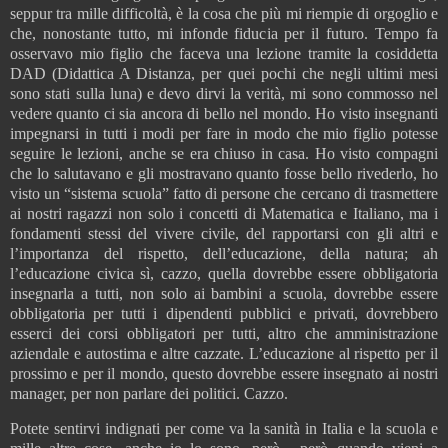
seppur tra mille difficoltà, è la cosa che più mi riempie di orgoglio e
che, nonostante tutto, mi infonde fiducia per il futuro. Tempo fa
osservavo mio figlio che faceva una lezione tramite la cosiddetta
DAD (Didattica A Distanza, per quei pochi che negli ultimi mesi
sono stati sulla luna) e devo dirvi la verità, mi sono commosso nel
vedere quanto ci sia ancora di bello nel mondo. Ho visto insegnanti
impegnarsi in tutti i modi per fare in modo che mio figlio potesse
seguire le lezioni, anche se era chiuso in casa. Ho visto compagni
che lo salutavano e gli mostravano quanto fosse bello rivederlo, ho
visto un “sistema scuola” fatto di persone che cercano di trasmettere
ai nostri ragazzi non solo i concetti di Matematica e Italiano, ma i
fondamenti stessi del vivere civile, del rapportarsi con gli altri e
l’importanza del rispetto, dell’educazione, della natura; ah
l’educazione civica sì, cazzo, quella dovrebbe essere obbligatoria
insegnarla a tutti, non solo ai bambini a scuola, dovrebbe essere
obbligatoria per tutti i dipendenti pubblici e privati, dovrebbero
esserci dei corsi obbligatori per tutti, altro che amministrazione
aziendale e autostima e altre cazzate. L’educazione al rispetto per il
prossimo e per il mondo, questo dovrebbe essere insegnato ai nostri
manager, per non parlare dei politici. Cazzo.
Potete sentirvi indignati per come va la sanità in Italia e la scuola e