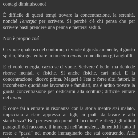
contagi diminuiscono)
È difficile di questi tempi trovare la concentrazione, la serenità,
nonché
l'energia
per scrivere. Sì perché c'è chi pensa che per
scrivere basti prendere una penna e mettersi seduti.
Non è proprio così.
Ci vuole qualcosa nel contorno, ci vuole il giusto ambiente, il giusto
spirito, bisogna entrare in un certo
mood
, come dicono gli anglofili.
E ci vuole energia, cazzo se ci vuole. Scrivere è bello, ma richiede
risorse mentali e fisiche. Sì anche fisiche, cari miei. E la
concentrazione, dicevo prima. Magari è l'età o forse altri fattori, le
incombenze quotidiane lavorative e familiari, ma è arduo trovare la
giusta concentrazione per dedicarmi alla scrittura; difficile entrare
nel
mood
.
E come fai a entrare in risonanza con la storia mentre stai malato,
impicciato a stare appresso ai figli, ai piatti da lavare e alla
stanchezza? Be’ per esempio prendi il taccuino* e rileggi gli ultimi
paragrafi del racconto, ti immergi nell’atmosfera, dimentichi tutto il
resto e “passi” nel mondo immaginario che stai costruendo. Alle