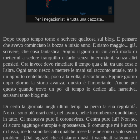
Per i negazionisti è tutta una cazzata...
Dopo troppo tempo torno a scrivere qualcosa sul blog. E pensare
che avevo cominciato la bozza a inizio anno. E siamo maggio... già,
scrivere, che cosa fantastica. Sogno il giorno in cui avrò modo di
mettermi a sedere tranquillo e farlo senza interruzioni, senza altri
pensieri. Ora invece devo rimediare il tempo qua e là, tra una cosa e
l'altra. Ogni tanto riesco a mettere le mani sul racconto attuale, ma è
un apporto centellinato, poco alla volta, discontinuo. Eppure giorno
dopo giorno la storia avanza, questo è l'importante. Anche per
questo quando trovo un po' di tempo lo dedico alla narrativa,
scusami tanto blog mio.
Di certo la giornata negli ultimi tempi ha perso la sua regolarità.
Non ci sono più orari certi, nel lavoro, nelle incombenze quotidiane,
in tutto. Ci mancava pure il coronavirus. C'entra pure lui? Non so,
di sicuro aggiunge entropia e spossatezza. E comunque mi è andata
di lusso, me lo sono beccato qualche mese fa e ne sono uscito senza
problemi. (Dai ragazzi che ci siamo quasi, i vaccinati salgono e i