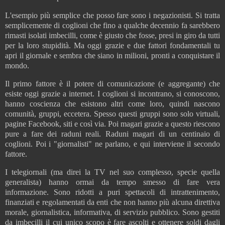
L'esempio più semplice che posso fare sono i negazionisti. Si tratta
semplicemente di coglioni che fino a qualche decennio fa sarebbero
rimasti isolati imbecilli, come è giusto che fosse, presi in giro da tutti
per la loro stupidità. Ma oggi grazie e due fattori fondamentali tu
apri il giornale e sembra che siano in milioni, pronti a conquistare il
mondo.
Il primo fattore è il potere di comunicazione (e aggregante) che
esiste oggi grazie a internet. I coglioni si incontrano, si conoscono,
hanno coscienza che esistono altri come loro, quindi nascono
comunità, gruppi, eccetera. Spesso questi gruppi sono solo virtuali,
pagine Facebook, siti e così via. Poi magari grazie a questo riescono
pure a fare dei raduni reali. Raduni magari di un centinaio di
coglioni. Poi i "giornalisti" ne parlano, e qui interviene il secondo
fattore.
I telegiornali (ma direi la TV nel suo complesso, specie quella
generalista) hanno ormai da tempo smesso di fare vera
informazione. Sono ridotti a puri spettacoli di intrattenimento,
finanziati e regolamentati da enti che non hanno più alcuna direttiva
morale, giornalistica, informativa, di servizio pubblico. Sono gestiti
da imbecilli il cui unico scopo è fare ascolti e ottenere soldi dagli