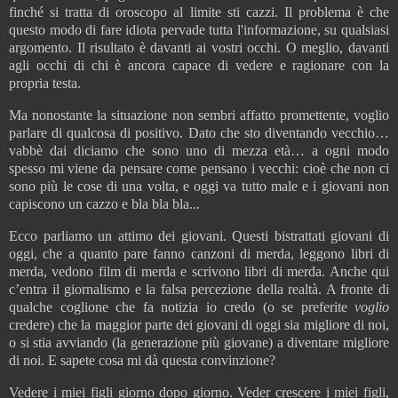
finché si tratta di oroscopo al limite sti cazzi. Il problema è che
questo modo di fare idiota pervade tutta l'informazione, su qualsiasi
argomento. Il risultato è davanti ai vostri occhi. O meglio, davanti
agli occhi di chi è ancora capace di vedere e ragionare con la
propria testa.
Ma nonostante la situazione non sembri affatto promettente, voglio
parlare di qualcosa di positivo. Dato che sto diventando vecchio…
vabbè dai diciamo che sono uno di mezza età… a ogni modo
spesso mi viene da pensare come pensano i vecchi: cioè che non ci
sono più le cose di una volta, e oggi va tutto male e i giovani non
capiscono un cazzo e bla bla bla...
Ecco parliamo un attimo dei giovani. Questi bistrattati giovani di
oggi, che a quanto pare fanno canzoni di merda, leggono libri di
merda, vedono film di merda e scrivono libri di merda. Anche qui
c’entra il giornalismo e la falsa percezione della realtà. A fronte di
qualche coglione che fa notizia io credo (o se preferite
voglio
credere) che la maggior parte dei giovani di oggi sia migliore di noi,
o si stia avviando (la generazione più giovane) a diventare migliore
di noi. E sapete cosa mi dà questa convinzione?
Vedere i miei figli giorno dopo giorno. Veder crescere i miei figli,