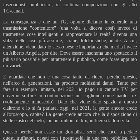
inserzionisti pubblicitari, in continua competizione con gli altri
TG/canali.
La conseguenza è che un TG, oppure diciamo in generale una
trasmissione "contenitore" (una volta si diceva così) invece di
trasmettere cose intelligenti e rappresentare la realtà diventa una
sfilza delle cose più assurde, strane, folcloristiche, idiote. A cui,
attenzione, viene dato lo stesso peso e importanza che merita invece
un Alberto Angela, per dire. Deve essere insomma uno spettacolo il
più vario possibile per intrattenere il pubblico, come fosse appunto
un varietà.
E guardate che non è una cosa tanto da ridere, perché questo,
nell'arco di generazioni, ha prodotto moltissimi danni. Tanto per
fare un esempio limitato, nel 2021 io pago un canone TV per
dovermi sorbire in continuazione un coglione come paolo fox
(volutamente minuscolo). Dato che viene dato spazio a questo
cialtrone e lo si fa parlare, oggi, nel 2021, la gente ancora crede
all'oroscopo, capite? La gente crede ancora che la disposizione di
stelle e astri nel cielo, lontani milioni di km, influenzi la loro vita.
Questo perché non esiste un giornalista serio che cacci a pedate
questi truffatori, pagati con i nostri soldi in una rete pubblica. Ma