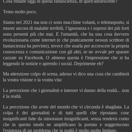
Cosa rimane oggi di quella fantascienza, di quell'adolescente?
Temo molto poco.
Siamo nel 2021 ma non ci sono macchine volanti, o teletrasporto, si
muore ancora di malattie terribili, l’ignoranza e i soprusi dei più forti
sono presenti più che mai. E l'umanità, che ha una cosa davvero
rivoluzionaria come internet (e che praticamente nessun scrittore di
fantascienza ha previsto), invece che usarla per accrescere la propria
conoscenza e comunicazione con gli altri, se ne avvale per sparare
cazzate su Facebook. O almeno questa è l'impressione che si ha
leggendo le notizie e aprendo i social. Deprimente eh?
Ma attenzione colpo di scena, adesso vi dico una cosa che cambierà
la vostra visione e la vostra vita:
La percezione che i giornalisti e internet vi danno della realtà... non
è la realtà.
La percezione che avete del mondo che vi circonda è sbagliata. La
colpa è dei giornalisti e di tutti quelli che ripostano cose
insignificanti fatte da minoranze insignificanti, senza rendersi conto
che in questo modo ne amplificano la portata e suggeriscono
l'esistenza di un problema che in realtà è molto molto limitato.