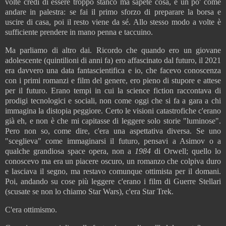
volte credi di essere troppo stanco ma sapete cosa, è un po' come
andare in palestra: se fai il primo sforzo di preparare la borsa e
uscire di casa, poi il resto viene da sé. Allo stesso modo a volte è
sufficiente prendere in mano penna e taccuino.
Ma parliamo di altro dai. Ricordo che quando ero un giovane
adolescente (quintilioni di anni fa) ero affascinato dal futuro, il 2021
era davvero una data fantascientifica e io, che facevo conoscenza
con i primi romanzi e film del genere, ero pieno di stupore e attese
per il futuro. Erano tempi in cui la science fiction raccontava di
prodigi tecnologici e sociali, non come oggi che si fa a gara a chi
immagina la distopia peggiore. Certo le visioni catastrofiche c'erano
già eh, e non è che mi capitasse di leggere solo storie "luminose".
Pero non so, come dire, c'era una aspettativa diversa. Se uno
"sceglieva" come immaginarsi il futuro, pensavi a Asimov o a
qualche grandiosa space opera, non a
1984
di Orwell; quello lo
conoscevo ma era un piacere oscuro, un romanzo che colpiva duro
e lasciava il segno, ma restavo comunque ottimista per il domani.
Poi, andando su cose più leggere c'erano i film di Guerre Stellari
(scusate se non lo chiamo Star Wars), c'era Star Trek.
C'era ottimismo.