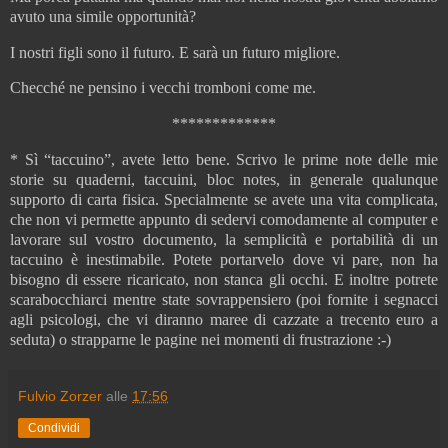
avuto una simile opportunità?
I nostri figli sono il futuro. E sarà un futuro migliore.
Checché ne pensino i vecchi tromboni come me.
*************
* Sì “taccuino”, avete letto bene. Scrivo le prime note delle mie
storie su quaderni, taccuini, bloc notes, in generale qualunque
supporto di carta fisica. Specialmente se avete una vita complicata,
che non vi permette appunto di sedervi comodamente al computer e
lavorare sul vostro documento, la semplicità e portabilità di un
taccuino è inestimabile. Potete portarvelo dove vi pare, non ha
bisogno di essere ricaricato, non stanca gli occhi. E inoltre potrete
scarabocchiarci mentre state sovrappensiero (poi fornite i segnacci
agli psicologi, che vi diranno maree di cazzate a trecento euro a
seduta) o strapparne le pagine nei momenti di frustrazione :-)
Fulvio Zorzer
alle
17:56
Condividi