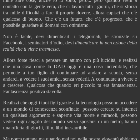
mille altre cose, anche io lo sono, però... però quando vieni a
contatto con la gente vera, che ci lavora tutti i giorni, che si sforza
tra mille difficoltà a fare il proprio dovere, allora capisci che c’è
qualcosa di buono. Che c’è un futuro, che c’è progresso, che è
possibile guardare al domani con ottimismo.
Non è facile, devi dimenticarti i telegiornali, le stronzate su
Facebook, i seminatori d’odio, devi
dimenticare la percezione della
realtà che ti viene trasmessa
.
Allora forse riesci a pensare un attimo con più lucidità, e realizzi
che una cosa come la DAD oggi è una cosa incredibile, che
permette a tuo figlio di continuare ad andare a scuola, senza
andarci, a vedere i suoi amici, senza vederli. A continuare a vivere e
a crescere. Qualcosa che quando eri piccolo tu era fantascienza.
Fantascienza positiva stavolta.
Realizzi che oggi i tuoi figli grazie alla tecnologia possono accedere
a un mondo di conoscenza sconfinato, possono cercare su internet
un qualsiasi argomento e saperne vita morte e miracoli, possono
vedere ogni angolo del mondo senza spostarsi di un metro, hanno
una offerta di giochi, film, libri inesauribile.
Ma porca puttana ma quando mai noi nella nostra gioventù abbiamo